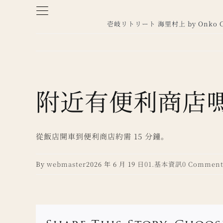
Skip
to
壱岐リトリート 海里村上 by Onko Ch
content
附近有便利商店
從飯店開車到便利商店約需 15 分鐘。
By
webmaster
2026 年 6 月 19 日
01.基本資訊
0 Comment