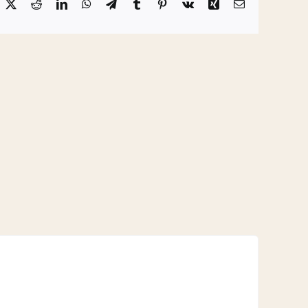
acebook
X
Reddit
LinkedIn
WhatsApp
Telegram
Tumblr
Pinterest
Vk
Xing
Email