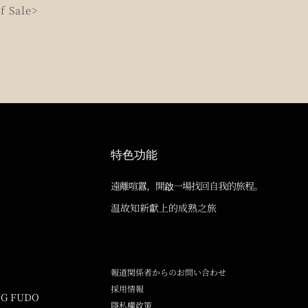
f Sale>
特色功能
遠離喧囂，開啟一場找回自我的旅程。
温故知新獻上的成熟之旅
報道関係者からのお問い合わせ
採用情報
NG FUDO
隱私權政策