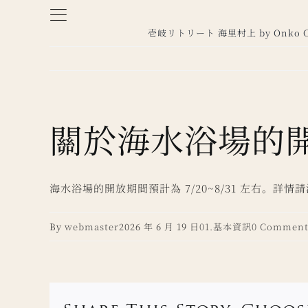
Skip
to
壱岐リトリート 海里村上 by Onko Ch
content
關於海水浴場的
海水浴場的開放期間預計為 7/20~8/31 左右。詳
By
webmaster
2026 年 6 月 19 日
01.基本資訊
0 Comment