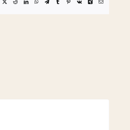
acebook
X
Reddit
LinkedIn
WhatsApp
Telegram
Tumblr
Pinterest
Vk
Xing
Email