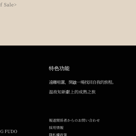
f Sale>
特色功能
遠離喧囂，開啟一場找回自我的旅程。
温故知新獻上的成熟之旅
報道関係者からのお問い合わせ
採用情報
NG FUDO
隱私權政策