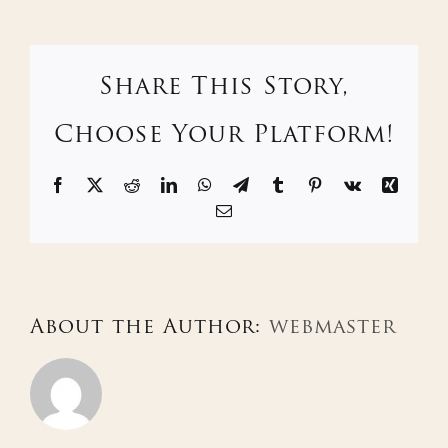
Share This Story,
Choose Your Platform!
Facebook
X
Reddit
LinkedIn
WhatsApp
Telegram
Tumblr
Pinterest
Vk
Xing
Email
About the Author:
webmaster