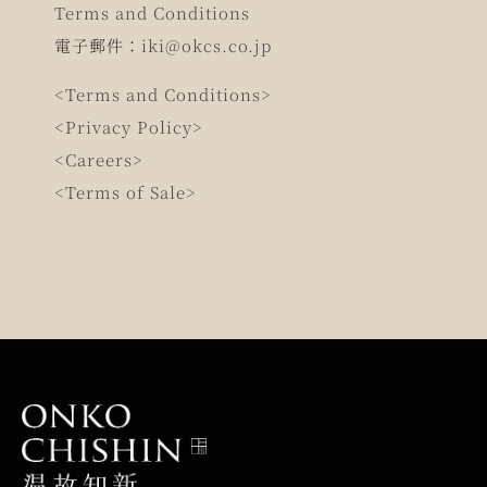
Terms and Conditions
電子郵件：
iki@okcs.co.jp
<Terms and Conditions>
<Privacy Policy>
<Careers>
<Terms of Sale>