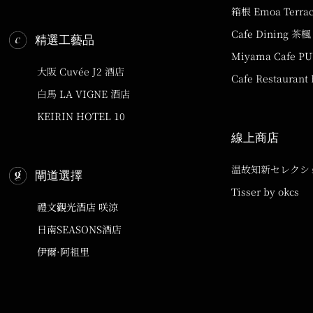
箱根 Emoa Terra
Cafe Dining 茶楓
精選工藝品
Miyama Cafe P
大阪 Cuvée J2 酒店
Cafe Restaurant
白馬 LA VIGNE 酒店
KEIRIN HOTEL 10
線上商店
温故知新セレクシ
閘道選擇
Tisser by okcs
禮文觀光酒店 咲涼
日南SEASONS酒店
伊爾·阿祖里