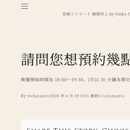
Skip
to
壱岐リトリート 海里村上 by Onko Ch
content
請問您想預約幾
晚餐開始時間為 18:00～19:30。(可以 30 分鐘為單
By
webmaster
2026 年 6 月 19 日
03.餐飲
0 Comments