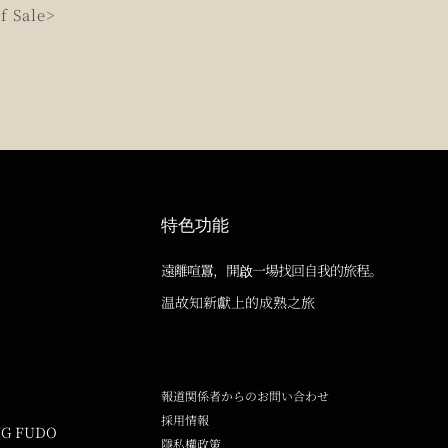
f Sale>
特色功能
遠離喧囂，開啟一場找回自我的旅程。
温故知新獻上的成熟之旅
報道関係者からのお問い合わせ
採用情報
NG FUDO
隱私權政策