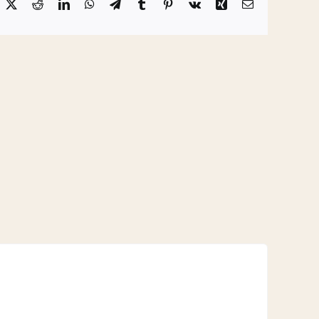
acebook
X
Reddit
LinkedIn
WhatsApp
Telegram
Tumblr
Pinterest
Vk
Xing
Email