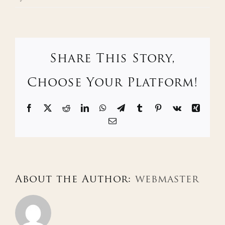
Share This Story,
Choose Your Platform!
Facebook
X
Reddit
LinkedIn
WhatsApp
Telegram
Tumblr
Pinterest
Vk
Xing
Email
About the Author:
webmaster