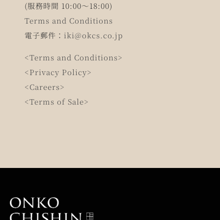
(服務時間 10:00～18:00)
Terms and Conditions
電子郵件：
iki@okcs.co.jp
<Terms and Conditions>
<Privacy Policy>
<Careers>
<Terms of Sale>