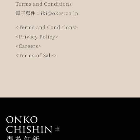
Terms and Conditions
電子郵件：
iki@okcs.co.jp
<Terms and Conditions>
<Privacy Policy>
<Careers>
<Terms of Sale>