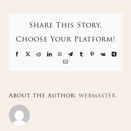
Share This Story,
Choose Your Platform!
Facebook
X
Reddit
LinkedIn
WhatsApp
Telegram
Tumblr
Pinterest
Vk
Xing
Email
About the Author:
webmaster