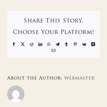
Share This Story,
Choose Your Platform!
Facebook
X
Reddit
LinkedIn
WhatsApp
Telegram
Tumblr
Pinterest
Vk
Xing
Email
About the Author:
webmaster