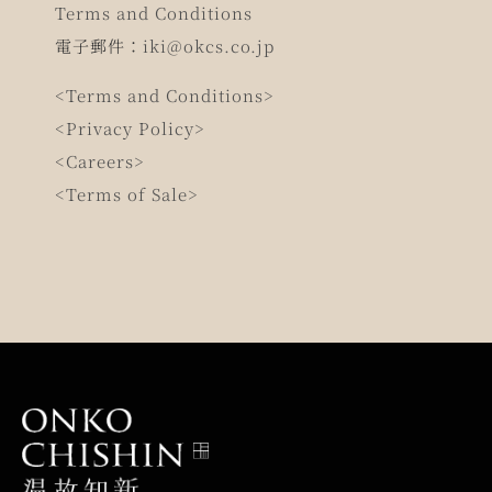
Terms and Conditions
電子郵件：
iki@okcs.co.jp
<Terms and Conditions>
<Privacy Policy>
<Careers>
<Terms of Sale>