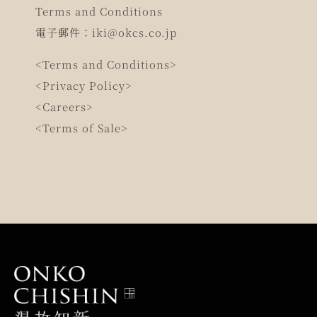
Terms and Conditions
電子郵件：
iki@okcs.co.jp
<Terms and Conditions>
<Privacy Policy>
<Careers>
<Terms of Sale>