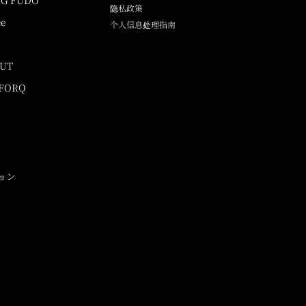
NG FUDO
隐私政策
ce
个人信息处理指南
UUT
 FORQ
ョン