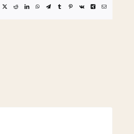
acebook
X
Reddit
LinkedIn
WhatsApp
Telegram
Tumblr
Pinterest
Vk
Xing
Email