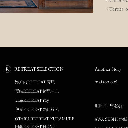
<Careers
<Terms o
RETREAT SELECTION
Another Story
濑户内RETREAT 青凪
maison owl
壹岐RETREAT 海里村上
五岛RETREAT ray
咖啡厅与餐厅
伊豆RETREAT 热川粋光
OTARU RETREAT KURAMURE
AWA SUSHI 泡鮨
阿苏RETREAT HONO