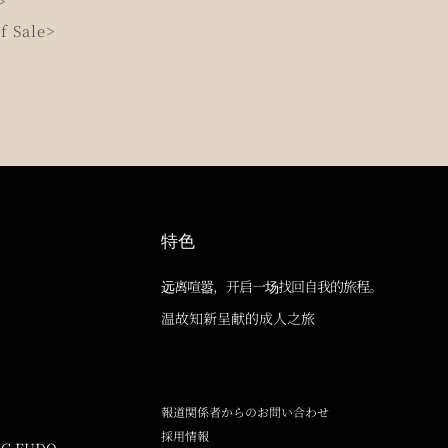
>
f Sale>
特色
远离喧嚣，开启一场找回自我的旅程。
温故知新呈献的成人之旅
報道関係者からのお問い合わせ
採用情報