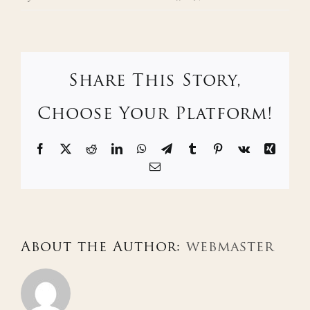
Share This Story,
Choose Your Platform!
Facebook
X
Reddit
LinkedIn
WhatsApp
Telegram
Tumblr
Pinterest
Vk
Xing
Email
About the Author:
webmaster