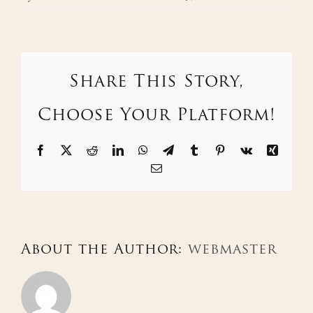
Share This Story,
Choose Your Platform!
Facebook
X
Reddit
LinkedIn
WhatsApp
Telegram
Tumblr
Pinterest
Vk
Xing
Email
About the Author:
webmaster