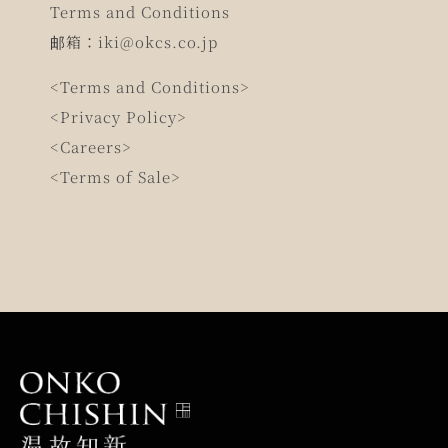
Terms and Conditions
邮箱：
iki@okcs.co.jp
<Terms and Conditions>
<Privacy Policy>
<Careers>
<Terms of Sale>