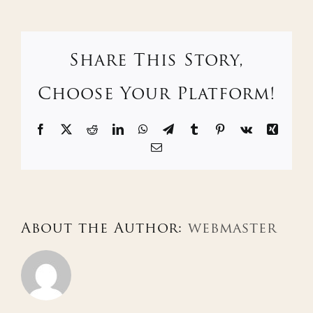
Share This Story,
Choose Your Platform!
Facebook
X
Reddit
LinkedIn
WhatsApp
Telegram
Tumblr
Pinterest
Vk
Xing
Email
About the Author:
webmaster