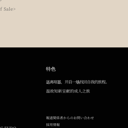
>
f Sale>
特色
远离喧嚣，开启一场找回自我的旅程。
温故知新呈献的成人之旅
報道関係者からのお問い合わせ
採用情報