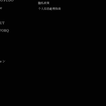
NG FUDO
隐私政策
ce
个人信息处理指南
UUT
 FORQ
ョン