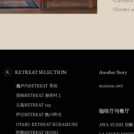
<Careers
<Terms o
RETREAT SELECTION
Another Story
濑户内RETREAT 青凪
maison owl
壹岐RETREAT 海里村上
五岛RETREAT ray
咖啡厅与餐厅
伊豆RETREAT 热川粋光
OTARU RETREAT KURAMURE
AWA SUSHI 泡鮨
阿苏RETREAT HONO