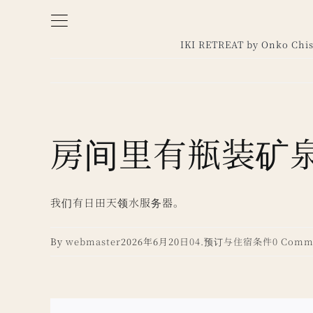
Skip
to
IKI RETREAT by Onko Chi
content
房间里有瓶装矿
我们有日田天领水服务器。
By
webmaster
2026年6月20日
04.预订与住宿条件
0 Comm