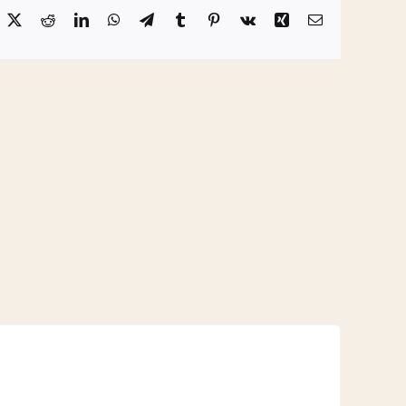
acebook
X
Reddit
LinkedIn
WhatsApp
Telegram
Tumblr
Pinterest
Vk
Xing
Email