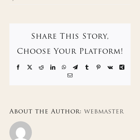
Share This Story,
Choose Your Platform!
Facebook
X
Reddit
LinkedIn
WhatsApp
Telegram
Tumblr
Pinterest
Vk
Xing
Email
About the Author:
webmaster