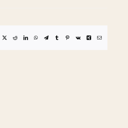
acebook
X
Reddit
LinkedIn
WhatsApp
Telegram
Tumblr
Pinterest
Vk
Xing
Email