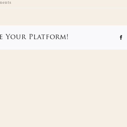
ments
e Your Platform!
F