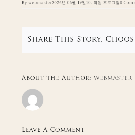
By
webmaster
2026년 06월 19일
10. 회원 프로그램
0 Com
Share This Story, Choos
About the Author:
webmaster
Leave A Comment