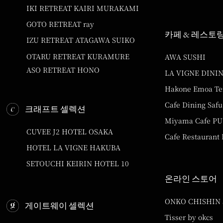
IKI RETREAT KAIRI MURAKAMI
GOTO RETREAT ray
카페 & 레스토
IZU RETREAT ATAGAWA SUIKO
OTARU RETREAT KURAMURE
AWA SUSHI
ASO RETREAT HONO
LA VIGNE DINI
Hakone Emoa Te
Cafe Dining Safu
크래프트 셀렉션
Miyama Cafe P
CUVEE J2 HOTEL OSAKA
Cafe Restaurant
HOTEL LA VIGNE HAKUBA
SETOUCHI KEIRIN HOTEL 10
온라인 스토어
ONKO CHISHIN
게이트웨이 셀렉션
Tisser by okcs