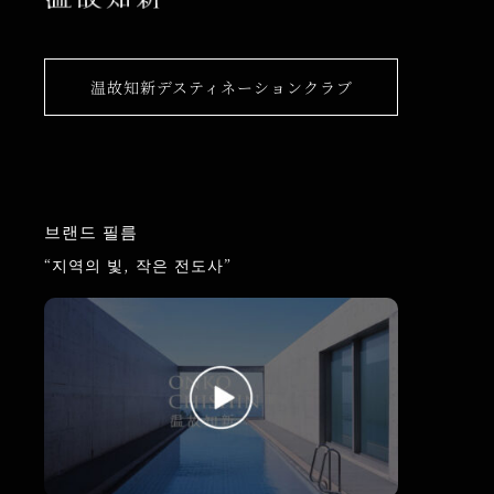
温故知新デスティネーションクラブ
브랜드 필름
“지역의 빛, 작은 전도사”