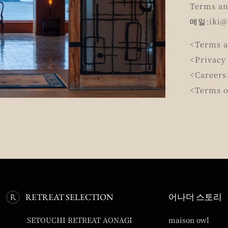
Terms an
메일:
iki@
<Terms a
<Privacy
<Careers
<Terms o
RETREAT SELECTION
어나더 스토리
SETOUCHI RETREAT AONAGI
maison owl