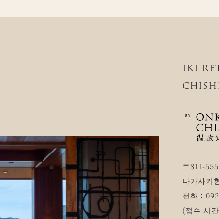
IKI R
CHISH
〒811-555
나가사키현
전화：0920
(접수 시간 1