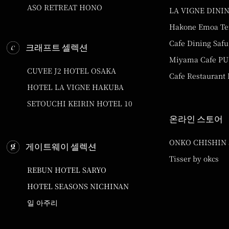
ASO RETREAT HONO
LA VIGNE DINI
Hakone Emoa Te
Cafe Dining Safu
크래프트 셀렉션
Miyama Cafe P
CUVEE J2 HOTEL OSAKA
Cafe Restaurant
HOTEL LA VIGNE HAKUBA
SETOUCHI KEIRIN HOTEL 10
온라인 스토어
ONKO CHISHIN
게이트웨이 셀렉션
Tisser by okcs
REBUN HOTEL SARYO
HOTEL SEASONS NICHINAN
일 아주리