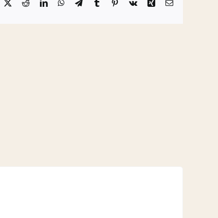
acebook
X
Reddit
LinkedIn
WhatsApp
Telegram
Tumblr
Pinterest
Vk
Xing
Email