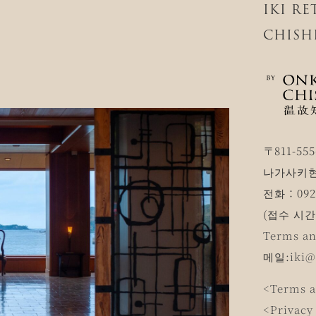
IKI R
CHISH
〒811-555
나가사키현
전화：0920
(접수 시간 1
Terms an
메일:
iki@
<Terms a
<Privacy