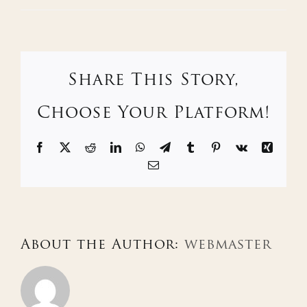
Share This Story,
Choose Your Platform!
Facebook
X
Reddit
LinkedIn
WhatsApp
Telegram
Tumblr
Pinterest
Vk
Xing
Email
About the Author:
webmaster