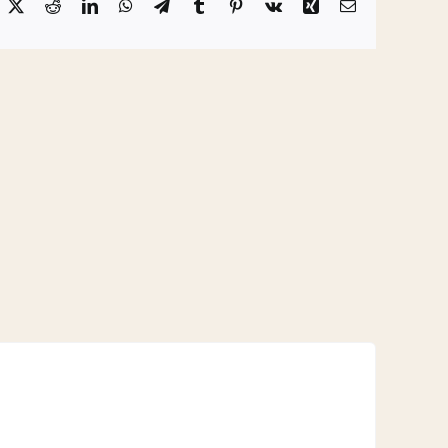
acebook
X
Reddit
LinkedIn
WhatsApp
Telegram
Tumblr
Pinterest
Vk
Xing
Email