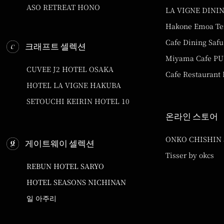
ASO RETREAT HONO
LA VIGNE DINI
Hakone Emoa Te
Cafe Dining Safu
크래프트 셀렉션
Miyama Cafe P
CUVEE J2 HOTEL OSAKA
Cafe Restaurant
HOTEL LA VIGNE HAKUBA
SETOUCHI KEIRIN HOTEL 10
온라인 스토어
ONKO CHISHIN
게이트웨이 셀렉션
Tisser by okcs
REBUN HOTEL SARYO
HOTEL SEASONS NICHINAN
일 아주리