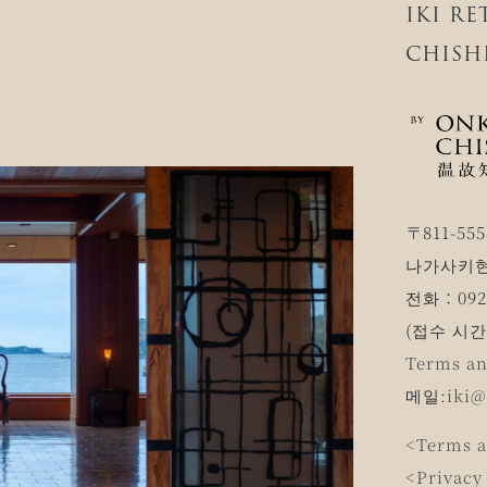
IKI R
CHISH
〒811-555
나가사키현
전화：0920
(접수 시간 1
Terms an
메일:
iki@
<Terms a
<Privacy