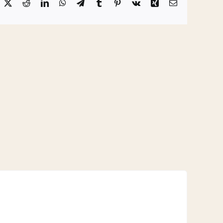
acebook
X
Reddit
LinkedIn
WhatsApp
Telegram
Tumblr
Pinterest
Vk
Xing
Email