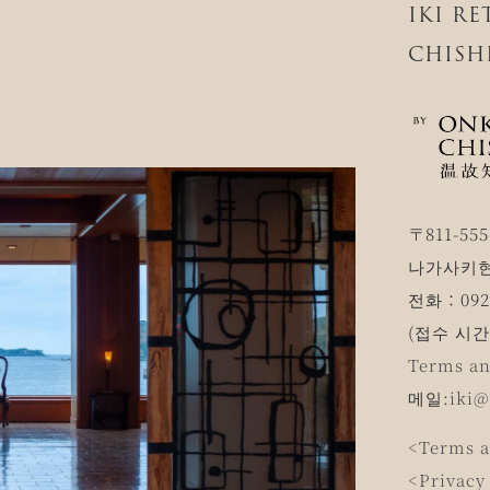
IKI R
CHISH
〒811-555
나가사키현
전화：0920
(접수 시간 1
Terms an
메일:
iki@
<Terms a
<Privacy