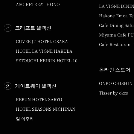
ASO RETREAT HONO
LA VIGNE DINI
Hakone Emoa Te
Cafe Dining Safu
크래프트 셀렉션
Miyama Cafe P
CUVEE J2 HOTEL OSAKA
Cafe Restaurant
HOTEL LA VIGNE HAKUBA
SETOUCHI KEIRIN HOTEL 10
온라인 스토어
ONKO CHISHIN
게이트웨이 셀렉션
Tisser by okcs
REBUN HOTEL SARYO
HOTEL SEASONS NICHINAN
일 아주리