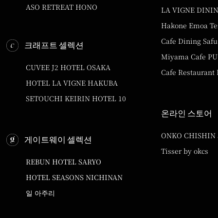
ASO RETREAT HONO
LA VIGNE DINI
Hakone Emoa Te
Cafe Dining Safu
크래프트 셀렉션
Miyama Cafe P
CUVEE J2 HOTEL OSAKA
Cafe Restaurant
HOTEL LA VIGNE HAKUBA
SETOUCHI KEIRIN HOTEL 10
온라인 스토어
ONKO CHISHIN
게이트웨이 셀렉션
Tisser by okcs
REBUN HOTEL SARYO
HOTEL SEASONS NICHINAN
일 아주리