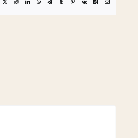
acebook
X
Reddit
LinkedIn
WhatsApp
Telegram
Tumblr
Pinterest
Vk
Xing
Email