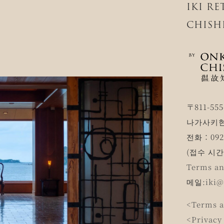
IKI R
CHISH
〒811-555
나가사키현
전화：0920
(접수 시간 1
Terms an
메일:
iki@
<Terms a
<Privacy