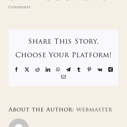
Comments
Share This Story,
Choose Your Platform!
Facebook
X
Reddit
LinkedIn
WhatsApp
Telegram
Tumblr
Pinterest
Vk
Xing
Email
About the Author:
webmaster