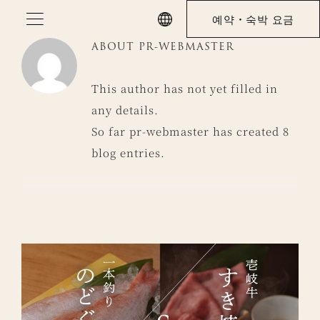
Skip
예약・숙박 요금
to
ABOUT
PR-WEBMASTER
content
This author has not yet filled in
any details.
So far pr-webmaster has created 8
blog entries.