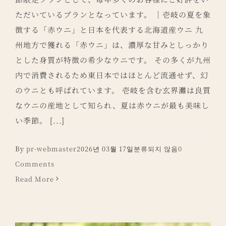
ただいているプランとなっています。 ｜壱岐の夏を象
徴する「赤ウニ」と日本を代表する北海道産ウニ 九
州地方で獲れる「赤ウニ」は、濃厚な甘みとしっかり
とした身質が特徴の希少なウニです。 その多くが九州
内で消費されるため東日本ではほとんど流通せず、幻
のウニとも呼ばれています。 壱岐を含む玄界灘は良質
なウニの産地として知られ、夏は赤ウニが最も美味し
い季節。 [...]
By
pr-webmaster
2026년 03월 17일
분류되지 않음
0
Comments
Read More