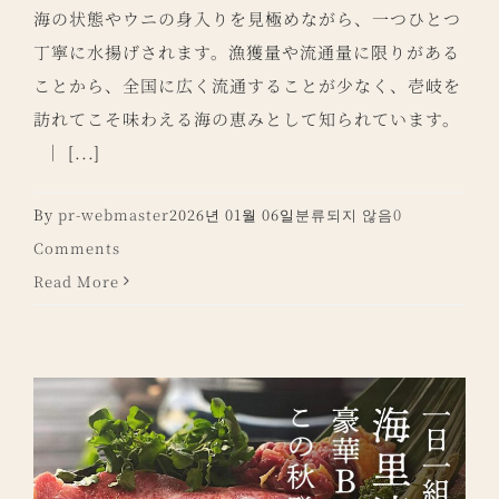
海の状態やウニの身入りを見極めながら、一つひとつ
丁寧に水揚げされます。漁獲量や流通量に限りがある
ことから、全国に広く流通することが少なく、壱岐を
訪れてこそ味わえる海の恵みとして知られています。
｜ [...]
By
pr-webmaster
2026년 01월 06일
분류되지 않음
0
Comments
Read More