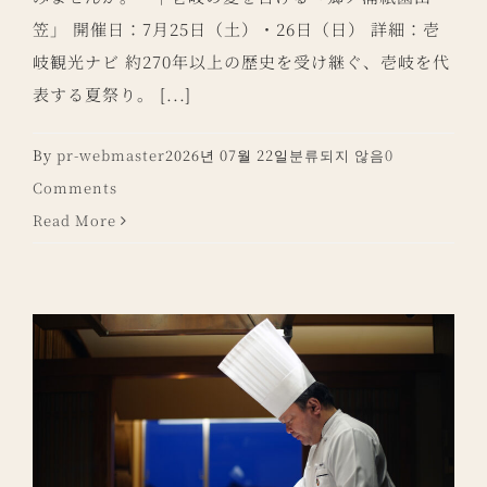
笠」 開催日：7月25日（土）・26日（日） 詳細：壱
岐観光ナビ 約270年以上の歴史を受け継ぐ、壱岐を代
表する夏祭り。 [...]
By
pr-webmaster
2026년 07월 22일
분류되지 않음
0
Comments
Read More
・