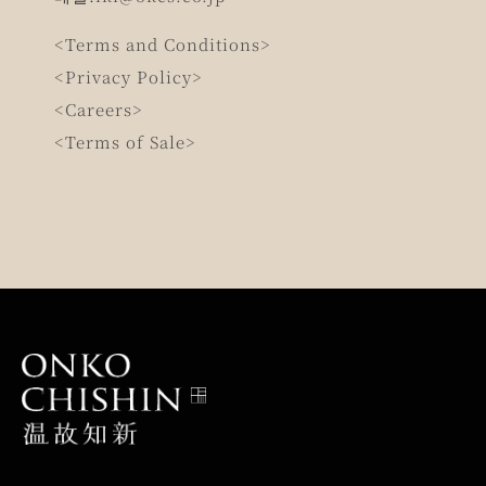
<Terms and Conditions>
<Privacy Policy>
<Careers>
<Terms of Sale>