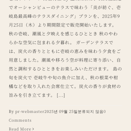
でオーシャンビューのテラスで味わう「炎が紡ぐ、壱
岐島最高峰のテラスダイニング」プランを、2025年9
月25日（木）より期間限定で販売開始いたします。
秋の壱岐、潮風と夕映えを感じるひととき 秋のやわ
らかな空気に包まれる夕暮れ。 ガーデンテラスで
は、炭火の香りとともに壱岐の恵みを味わう夕食をご
用意しました。潮風や移ろう空が料理に寄り添い、自
然と調和するひとときをお楽しみいただけます。 島の
旬を炭火で 壱岐牛や旬の魚介に加え、秋の根菜や柑
橘などを取り入れた会席仕立て。炭火の香りが食材の
旨みを引き立てます。 [...]
By
pr-webmaster
2025년 09월 25일
분류되지 않음
0
Comments
Read More