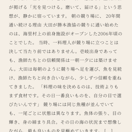
が掲げる「光を見つける。磨いて、届ける」という思
想が、静かに宿っています。 朝の競り場に、 20年間
通い続ける理由 大田が勝本漁協の競りに通い始めた
のは、海里村上の前身施設がオープンした2006年頃の
ことでした。 当時、一料理人が競り場に立つことは
決して当たり前ではありません。壱岐出身であって
も、漁師たちとの信頼関係は一朝一夕には築けませ
ん。大田は毎朝のように競り場へ足を運び、魚を見続
け、漁師たちと向き合いながら、少しずつ信頼を重ね
てきました。 「料理の味を決めるのは、技術よりも
まず食材です。その日一番良いものを、自分の目で選
びたいんです」 競り場には同じ魚種が並んでいて
も、一尾ごとに状態は異なります。魚体の張り、目の
輝き、身の締まり具合。その日の海の状況まで想像し
ながら、最も良いものを見極めていきます。 [...]