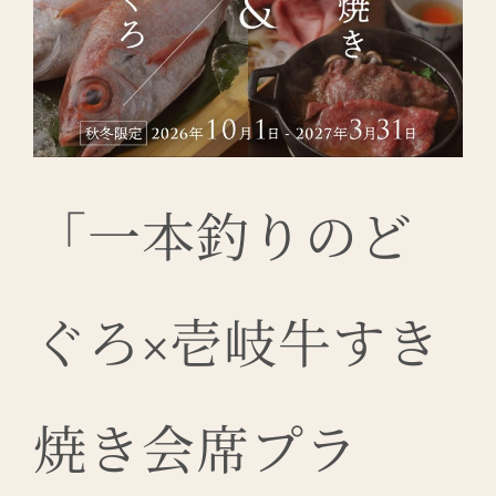
「一本釣りのど
ぐろ×壱岐牛すき
焼き会席プラ