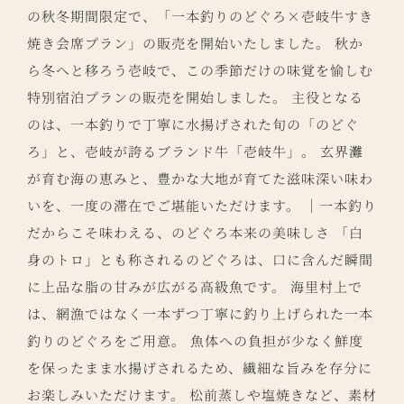
の秋冬期間限定で、「一本釣りのどぐろ×壱岐牛すき
焼き会席プラン」の販売を開始いたしました。 秋か
ら冬へと移ろう壱岐で、この季節だけの味覚を愉しむ
特別宿泊プランの販売を開始しました。 主役となる
のは、一本釣りで丁寧に水揚げされた旬の「のどぐ
ろ」と、壱岐が誇るブランド牛「壱岐牛」。 玄界灘
が育む海の恵みと、豊かな大地が育てた滋味深い味わ
いを、一度の滞在でご堪能いただけます。 ｜一本釣り
だからこそ味わえる、のどぐろ本来の美味しさ 「白
身のトロ」とも称されるのどぐろは、口に含んだ瞬間
に上品な脂の甘みが広がる高級魚です。 海里村上で
は、網漁ではなく一本ずつ丁寧に釣り上げられた一本
釣りのどぐろをご用意。 魚体への負担が少なく鮮度
を保ったまま水揚げされるため、繊細な旨みを存分に
お楽しみいただけます。 松前蒸しや塩焼きなど、素材