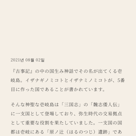
2021년 08월 02일
『古事記』の中の国生み神話でその名が出てくる壱
岐島。
イザナギノミコトとイザナミノミコトが、5番
目に作った国であることが書かれています。
そんな神聖な壱岐島は「三国志」の「魏志倭人伝」
に一支国として登場しており、弥生時代の交易拠点
として重要な役割を果たしていました。一支国の国
都は壱岐にある「原ノ辻（はるのつじ）遺跡」であ