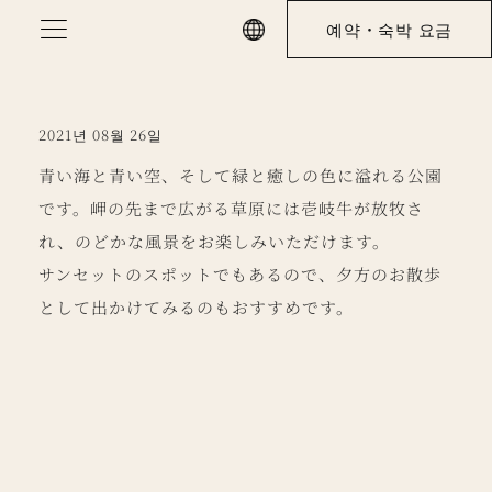
Skip
예약・숙박 요금
to
content
2021년 08월 26일
青い海と青い空、そして緑と癒しの色に溢れる公園
です。岬の先まで広がる草原には壱岐牛が放牧さ
れ、のどかな風景をお楽しみいただけます。
サンセットのスポットでもあるので、夕方のお散歩
として出かけてみるのもおすすめです。