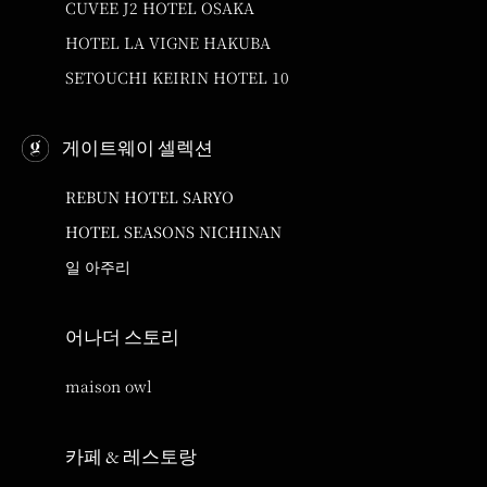
CUVEE J2 HOTEL OSAKA
HOTEL LA VIGNE HAKUBA
SETOUCHI KEIRIN HOTEL 10
게이트웨이 셀렉션
REBUN HOTEL SARYO
HOTEL SEASONS NICHINAN
일 아주리
어나더 스토리
maison owl
카페 & 레스토랑