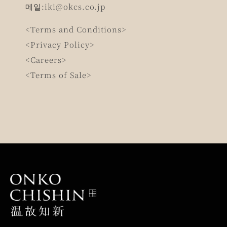
메일:
iki@okcs.co.jp
<Terms and Conditions>
<Privacy Policy>
<Careers>
<Terms of Sale>