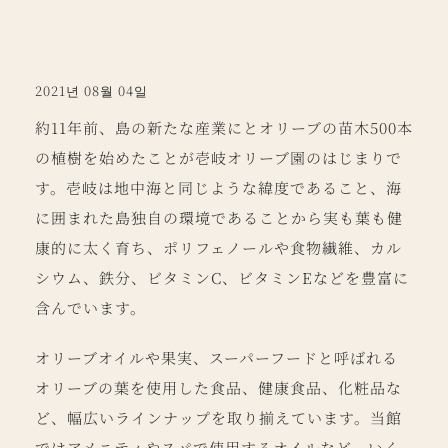
2021년 08월 04일
約11年前、島の新たな産業にとオリーブの苗木500本
の植樹を始めたことが壱岐オリーブ園のはじまりで
す。壱岐は地中海と同じような緯度であること、海
に囲まれた島独自の環境であることから実も葉も健
康的に太く育ち、ポリフェノールや食物繊維、カル
シウム、鉄分、ビタミンC、ビタミンEなどを豊富に
含んでいます。
オリーブオイルや果実、スーパーフードと呼ばれる
オリーブの葉を使用した食品、健康食品、化粧品な
ど、幅広いラインナップを取り揃えています。当館
ではアメニティやスパで使用するオイルなど、いく