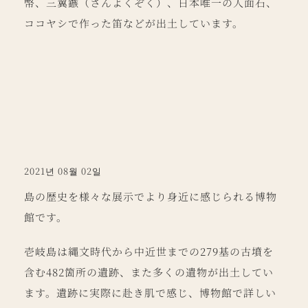
幣、三翼鏃（さんよくぞく）、日本唯一の人面石、
ココヤシで作った笛などが出土しています。
2021년 08월 02일
島の歴史を様々な展示でより身近に感じられる博物
館です。
壱岐島は縄文時代から中近世までの279基の古墳を
含む482箇所の遺跡、また多くの遺物が出土してい
ます。遺跡に実際に赴き肌で感じ、博物館で詳しい