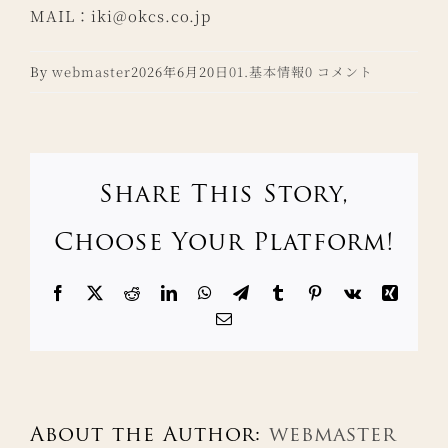
MAIL：
iki@okcs.co.jp
By
webmaster
2026年6月20日
01.基本情報
0 コメント
Share This Story,
Choose Your Platform!
Facebook
X
Reddit
LinkedIn
WhatsApp
Telegram
Tumblr
Pinterest
Vk
Xing
電
子
メ
ー
ル
About the Author:
webmaster