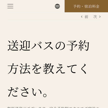
Skip
予約・宿泊料金
to
前
次
content
送迎バスの予約
方法を教えてく
ださい。