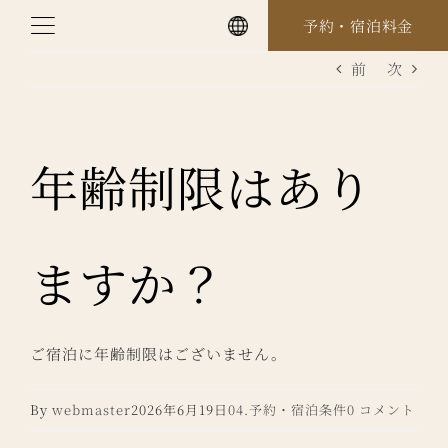
Skip
予約・宿泊料金
to
前
次
content
年齢制限はあり
ますか？
ご宿泊に年齢制限はございません。
By
webmaster
2026年6月19日
04.予約・宿泊条件
0 コメント