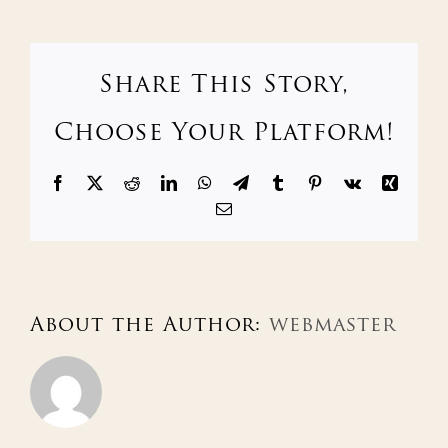
Share This Story,
Choose Your Platform!
Facebook
X
Reddit
LinkedIn
WhatsApp
Telegram
Tumblr
Pinterest
Vk
Xing
電
子
メ
ー
ル
About the Author:
webmaster