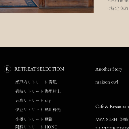
<特定商
RETREAT SELECTION
Another Story
瀬戸内リトリート 青凪
maison owl
壱岐リトリート 海里村上
五島リトリート ray
Cafe & Restauran
伊豆リトリート 熱川粋光
小樽リトリート 蔵群
AWA SUSHI 泡鮨
阿蘇リトリート HONO
LA VIGNE DINI