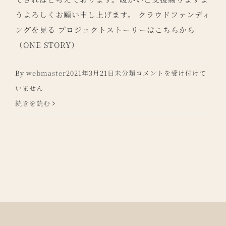
うよろしくお願い申し上げます。 クラウドファンディ
ングを見る プロジェクトストーリーはこちらから
（ONE STORY）
島
By
webmaster
2021年3月21日
未分類
コメントを受け付けて
の
いません
フ
続きを読む
ー
ド
ロ
ス
問
題
を
解