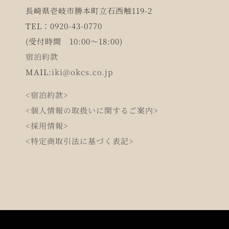
長崎県壱岐市勝本町立石西触119-2
を
TEL：0920-43-0770
開
(受付時間 10:00～18:00)
始
宿泊約款
(3/21~5/9)
MAIL:
iki@okcs.co.jp
は
<宿泊約款>
<個人情報の取扱いに関するご案内>
<採用情報>
<特定商取引法に基づく表記>