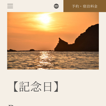
Skip
予約・宿泊料金
to
content
【記念日】