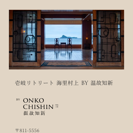
決
す
べ
く、
ク
ラ
ウ
ド
フ
壱岐リトリート 海里村上 BY 温故知新
ァ
ン
デ
ィ
ン
〒811-5556
グ