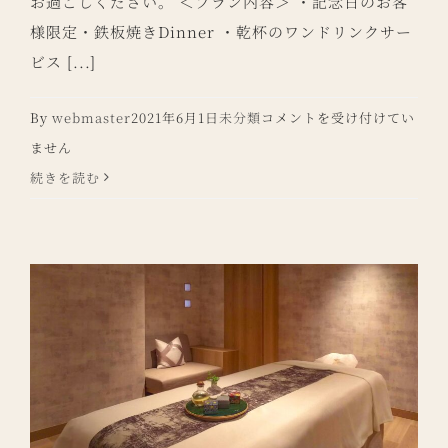
お過ごしください。 ＜プラン内容＞ ・記念日のお客
様限定・鉄板焼きDinner ・乾杯のワンドリンクサー
ビス [...]
【記
By
webmaster
2021年6月1日
未分類
コメントを受け付けてい
念
ません
日】
続きを読む
Premium
Anniversary
Plan
販
売
開
始
は