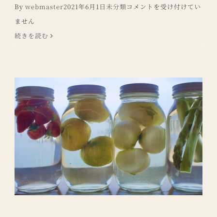
【女
By
webmaster
2021年6月1日
未分類
コメントを受け付けてい
性
ません
限
続きを読む
定】
Spa
Experience
Body
Treatment（45
分
付）
プ
ラ
ン
販
売