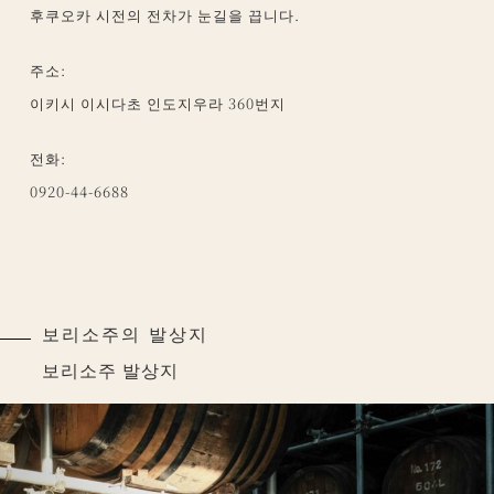
후쿠오카 시전의 전차가 눈길을 끕니다.
주소:
이키시 이시다초 인도지우라 360번지
전화:
0920-44-6688
보리소주의 발상지
보리소주 발상지