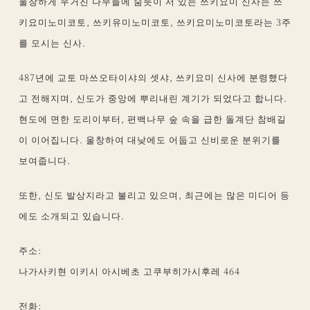
울창하게 우거진 나무들에 숨듯이 서 있는 쓰키요미 신사는 쓰
키요미노미코토, 쓰키유미노미코토, 쓰키요미노미코토라는 3주
를 모시는 신사.
487년에 교토 마쓰오타이샤의 셋샤, 쓰키요미 신사에 분령했다
고 전해지며, 신도가 중앙에 뿌리내린 계기가 되었다고 합니다.
현도에 면한 도리이부터, 편백나무 숲 속을 급한 돌계단 참배길
이 이어집니다. 울창하여 대낮에도 어둡고 신비로운 분위기를
보여줍니다.
또한, 신도 발상지라고 불리고 있으며, 최근에는 많은 미디어 등
에도 소개되고 있습니다.
주소:
나가사키현 이키시 아시베초 고쿠부히가시후레 464
전화: