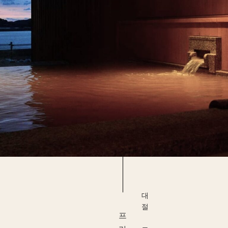
대절 목욕탕