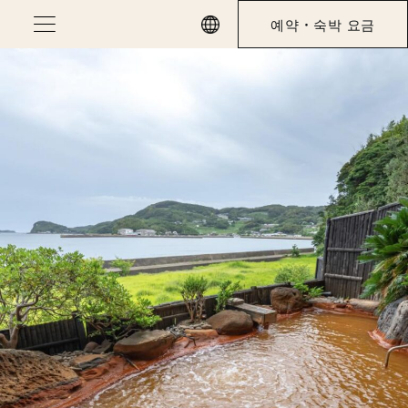
Skip
예약・숙박 요금
to
content