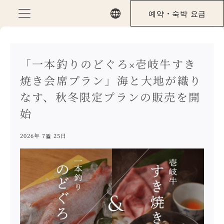
Skip
예약・숙박 요금
to
content
「一本釣りのどぐろ×壱岐牛すき
焼き会席プラン」海と大地が織り
なす、秋冬限定プランの販売を開
始
2026年 7월 25日