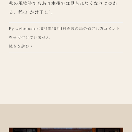
秋の風物詩でもあり本州では見られなくなりつつあ
る、稲の"かけ干し"。
秋
By
webmaster
2021年10月1日
壱岐の島の過ごし方
コメント
の
を受け付けていません
風
続きを読む
物
詩”か
け
干
し”
は