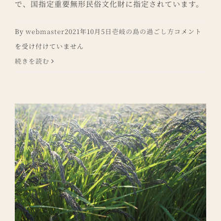
で、国指定重要無形民俗文化財に指定されています。
壱
By
webmaster
2021年10月5日
壱岐の島の過ごし方
コメント
岐
を受け付けていません
神
続きを読む
楽
と
秋
季
例
大
祭
は