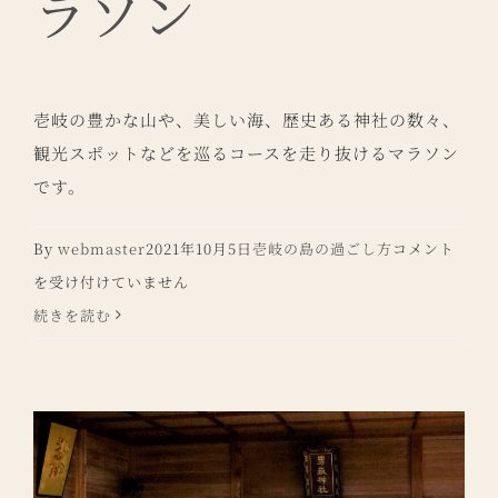
ラソン
壱岐の豊かな山や、美しい海、歴史ある神社の数々、
観光スポットなどを巡るコースを走り抜けるマラソン
です。
壱
By
webmaster
2021年10月5日
壱岐の島の過ごし方
コメント
岐
を受け付けていません
ウ
続きを読む
ル
ト
ラ
マ
ラ