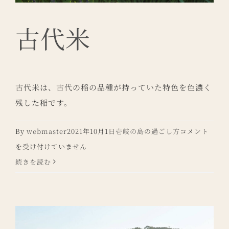
古代米
古代米は、古代の稲の品種が持っていた特色を色濃く
残した稲です。
古
By
webmaster
2021年10月1日
壱岐の島の過ごし方
コメント
代
を受け付けていません
米
続きを読む
は