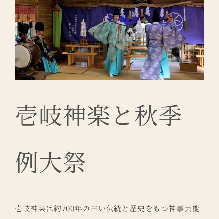
ソ
ン
は
壱岐神楽と秋季
例大祭
壱岐神楽は約700年の古い伝統と歴史をもつ神事芸能